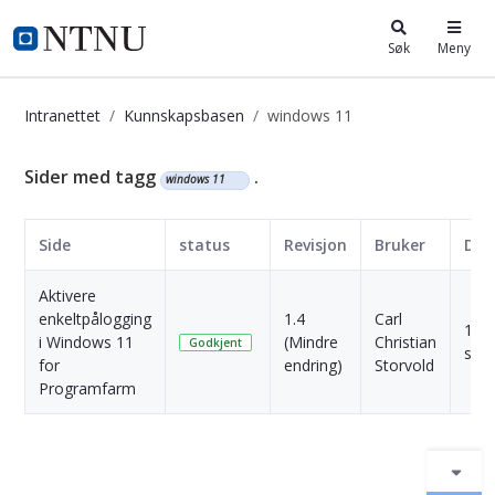
i.ntnu.no
Søk
Meny
Intranettet
Kunnskapsbasen
windows 11
Kunnskapsbasen
Sider med tagg
.
windows 11
Side
status
Revisjon
Bruker
Dat
Aktivere
enkeltpålogging
1.4
Carl
1 År
i Windows 11
(Mindre
Christian
Godkjent
side
for
endring)
Storvold
Programfarm