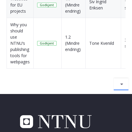
Siv Ingrid
1 Å
for EU
(Mindre
Godkjent
Eriksen
sid
projects
endring)
Why you
should
use
1.2
3 Å
NTNU’s
(Mindre
Tone Kvenild
Godkjent
sid
publishing
endring)
tools for
webpages