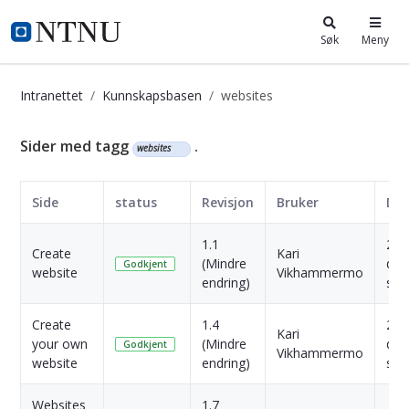
i.ntnu.no
Søk
Meny
Intranettet
Kunnskapsbasen
websites
Kunnskapsbasen
Sider med tagg
.
websites
Side
status
Revisjon
Bruker
Da
1.1
29
Create
Kari
(Mindre
dag
Godkjent
website
Vikhammermo
endring)
sid
Create
1.4
29
Kari
your own
(Mindre
dag
Godkjent
Vikhammermo
website
endring)
sid
Websites
1.7