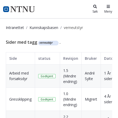
i.ntnu.no
Søk
Meny
Intranettet
Kunnskapsbasen
verneutstyr
Kunnskapsbasen
Sider med tagg
.
verneutstyr
Side
status
Revisjon
Bruker
Dato
1.5
Arbeid med
André
1 År
(Mindre
Godkjent
forsøksdyr
Sylte
siden
endring)
1.0
4 År
Gressklipping
(Mindre
Migrert
Godkjent
siden
endring)
2.2