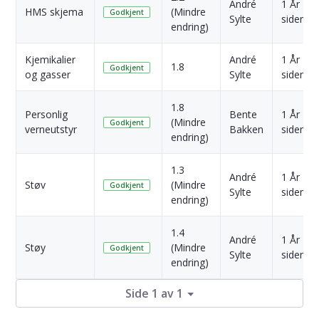
André
1 År
HMS skjema
(Mindre
Godkjent
Sylte
siden
endring)
Kjemikalier
André
1 År
1.8
Godkjent
og gasser
Sylte
siden
1.8
Personlig
Bente
1 År
(Mindre
Godkjent
verneutstyr
Bakken
siden
endring)
1.3
André
1 År
Støv
(Mindre
Godkjent
Sylte
siden
endring)
1.4
André
1 År
Støy
(Mindre
Godkjent
Sylte
siden
endring)
Side 1 av 1