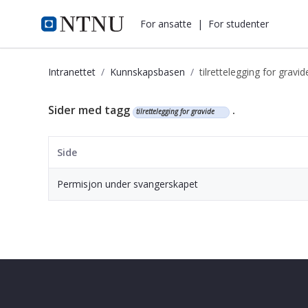
i.ntnu.no
For ansatte
|
For studenter
Intranettet
Kunnskapsbasen
tilrettelegging for gravid
Kunnskapsbasen
Sider med tagg
.
tilrettelegging for gravide
Side
Permisjon under svangerskapet