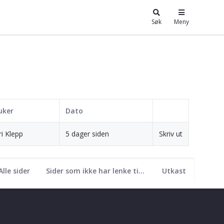
Søk
Meny
uker
Dato
ri Klepp
5 dager siden
Skriv ut
Alle sider
Sider som ikke har lenke til seg
Utkast