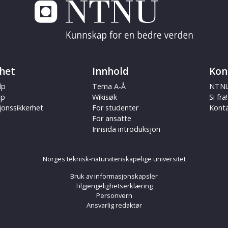
het
Innhold
Kon
lp
Tema A-Å
NTNU
ap
Wikisøk
Si fra!
jonssikkerhet
For studenter
Kont
For ansatte
Innsida introduksjon
Norges teknisk-naturvitenskapelige universitet
Bruk av informasjonskapsler
Tilgjengelighetserklæring
Personvern
Ansvarlig redaktør