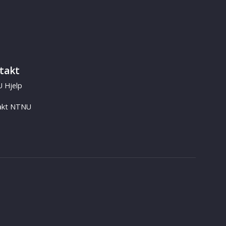
takt
 Hjelp
akt NTNU