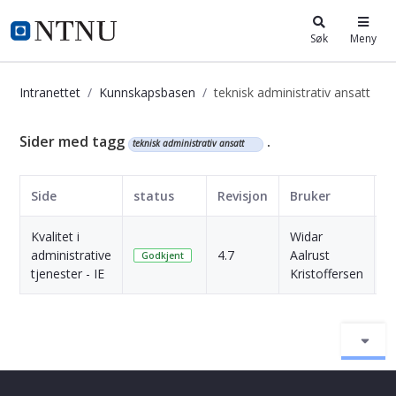
i.ntnu.no
Søk
Meny
Intranettet
Kunnskapsbasen
teknisk administrativ ansatt
Kunnskapsbasen
Sider med tagg
.
teknisk administrativ ansatt
Side
status
Revisjon
Bruker
D
Kvalitet i
Widar
1
administrative
4.7
Aalrust
M
Godkjent
tjenester - IE
Kristoffersen
s