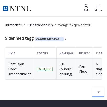
i.ntnu.no
Søk
Meny
Intranettet
Kunnskapsbasen
svangerskapskontroll
Kunnskapsbasen
Sider med tagg
.
svangerskapskontroll
Side
status
Revisjon
Bruker
Dato
Permisjon
2.8
6
Kari
under
(Mindre
dager
Godkjent
Klepp
svangerskapet
endring)
siden