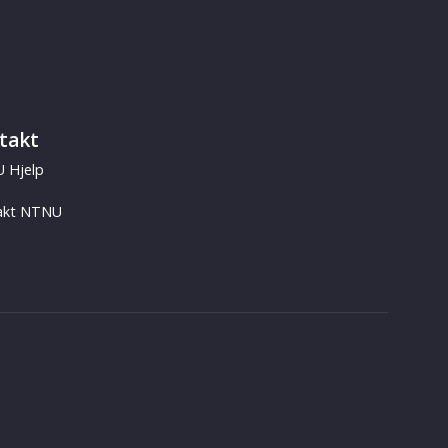
takt
 Hjelp
akt NTNU