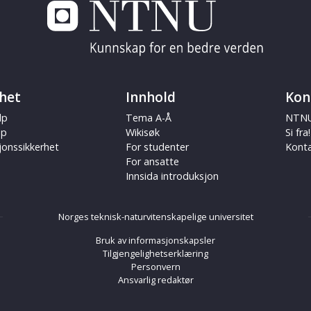
het
Innhold
Kon
lp
Tema A-Å
NTNU
ap
Wikisøk
Si fra!
jonssikkerhet
For studenter
Kont
For ansatte
Innsida introduksjon
Norges teknisk-naturvitenskapelige universitet
Bruk av informasjonskapsler
Tilgjengelighetserklæring
Personvern
Ansvarlig redaktør