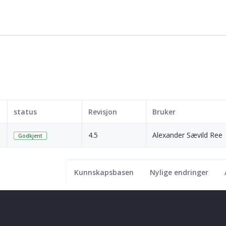
status
Revisjon
Bruker
4.5
Alexander Sævild Ree
Godkjent
Kunnskapsbasen
Nylige endringer