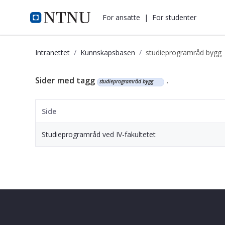
i.ntnu.no
For ansatte
|
For studenter
Intranettet
Kunnskapsbasen
studieprogramråd bygg
Kunnskapsbasen
Sider med tagg
.
studieprogramråd bygg
Side
Studieprogramråd ved IV-fakultetet