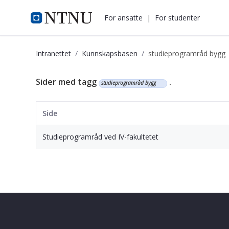
i.ntnu.no
For ansatte
|
For studenter
Intranettet
Kunnskapsbasen
studieprogramråd bygg
Kunnskapsbasen
Sider med tagg
.
studieprogramråd bygg
Side
Studieprogramråd ved IV-fakultetet