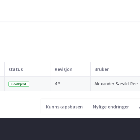
status
Revisjon
Bruker
4.5
Alexander Sævild Ree
Godkjent
Kunnskapsbasen
Nylige endringer