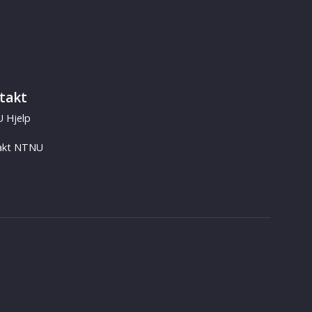
takt
 Hjelp
akt NTNU