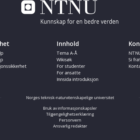
het
Innhold
Kon
lp
Tema A-Å
NTNU
ap
Wikisøk
Si fra!
jonssikkerhet
For studenter
Kont
For ansatte
Innsida introduksjon
Norges teknisk-naturvitenskapelige universitet
Bruk av informasjonskapsler
Tilgjengelighetserklæring
Personvern
Ansvarlig redaktør