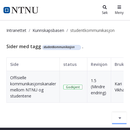
i.ntnu.no
Søk
Meny
Intranettet
Kunnskapsbasen
studentkommunikasjon
Kunnskapsbasen
Sider med tagg
.
studentkommunikasjon
Side
status
Revisjon
Bruker
Offisielle
1.5
kommunikasjonskanaler
Kari
(Mindre
Godkjent
mellom NTNU og
Vikham
endring)
studentene