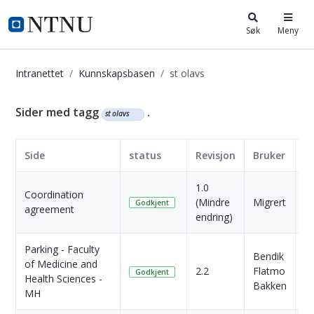
i.ntnu.no
Søk
Meny
Intranettet
Kunnskapsbasen
st olavs
Kunnskapsbasen
Sider med tagg
.
st olavs
Side
status
Revisjon
Bruker
D
1.0
Coordination
4 
(Mindre
Migrert
Godkjent
agreement
si
endring)
Parking - Faculty
Bendik
8
of Medicine and
2.2
Flatmo
M
Godkjent
Health Sciences -
Bakken
si
MH