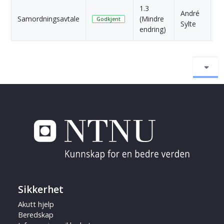
1.3
André
1
Samordningsavtale
(Mindre
Godkjent
Sylte
si
endring)
Sikkerhet
Akutt hjelp
Beredskap