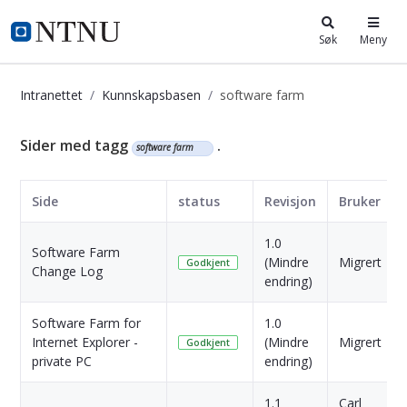
i.ntnu.no
Søk
Meny
Intranettet
Kunnskapsbasen
software farm
Kunnskapsbasen
Sider med tagg
.
software farm
Side
status
Revisjon
Bruker
1.0
Software Farm
(Mindre
Migrert
Godkjent
Change Log
endring)
Software Farm for
1.0
Internet Explorer -
(Mindre
Migrert
Godkjent
private PC
endring)
1.1
Carl