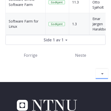
11.3
Otto
Godkjent
Software Farm
Sjøholt
Einar
Software Farm for
1.3
Jørgen
Godkjent
Linux
Haraldseid
Side 1 av 1
Forrige
Neste