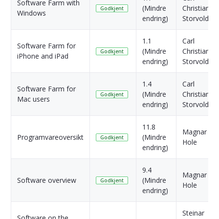
Software Farm with
(Mindre
Christian
Godkjent
Windows
endring)
Storvold
1.1
Carl
Software Farm for
(Mindre
Christian
Godkjent
iPhone and iPad
endring)
Storvold
1.4
Carl
Software Farm for
(Mindre
Christian
Godkjent
Mac users
endring)
Storvold
11.8
Magnar
Programvareoversikt
(Mindre
Godkjent
Hole
endring)
9.4
Magnar
Software overview
(Mindre
Godkjent
Hole
endring)
Steinar
Software on the