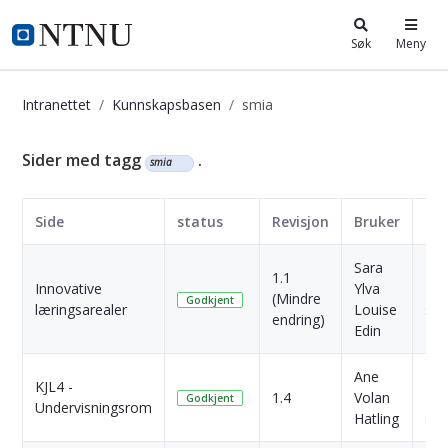
i.ntnu.no
Søk
Meny
Intranettet
Kunnskapsbasen
smia
Kunnskapsbasen
Sider med tagg
.
smia
Side
status
Revisjon
Bruker
Da
Sara
1.1
Innovative
Ylva
2 Å
(Mindre
Godkjent
læringsarealer
Louise
sid
endring)
Edin
Ane
1
KJL4 -
1.4
Volan
Må
Godkjent
Undervisningsrom
Hatling
sid