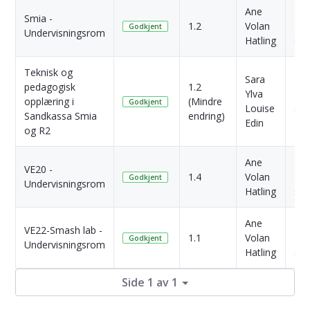
Ane
1
Smia -
1.2
Volan
Må
Godkjent
Undervisningsrom
Hatling
sid
Teknisk og
Sara
pedagogisk
1.2
Ylva
2 Å
opplæring i
(Mindre
Godkjent
Louise
sid
Sandkassa Smia
endring)
Edin
og R2
Ane
1
VE20 -
1.4
Volan
Må
Godkjent
Undervisningsrom
Hatling
sid
Ane
1
VE22-Smash lab -
1.1
Volan
Må
Godkjent
Undervisningsrom
Hatling
sid
Side 1 av 1