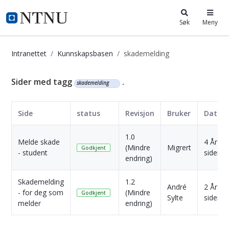
i.ntnu.no
Søk
Meny
Intranettet
Kunnskapsbasen
skademelding
Kunnskapsbasen
Sider med tagg
.
skademelding
Side
status
Revisjon
Bruker
Dato
1.0
Melde skade
4 År
(Mindre
Migrert
Godkjent
- student
siden
endring)
Skademelding
1.2
André
2 År
- for deg som
(Mindre
Godkjent
Sylte
siden
melder
endring)