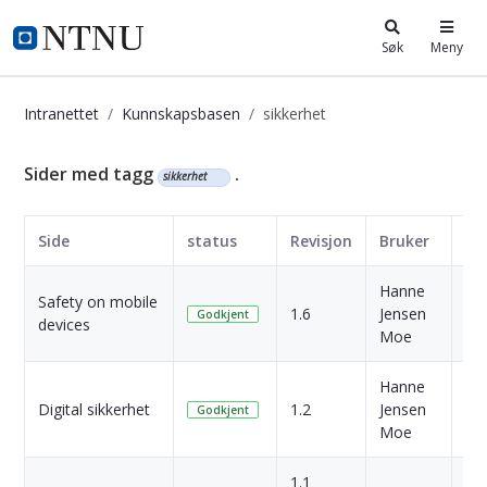
i.ntnu.no
Søk
Meny
Intranettet
Kunnskapsbasen
sikkerhet
Kunnskapsbasen
Sider med tagg
.
sikkerhet
Side
status
Revisjon
Bruker
Da
Hanne
Safety on mobile
3 Å
1.6
Jensen
Godkjent
devices
si
Moe
Hanne
3 Å
Digital sikkerhet
1.2
Jensen
Godkjent
si
Moe
1.1