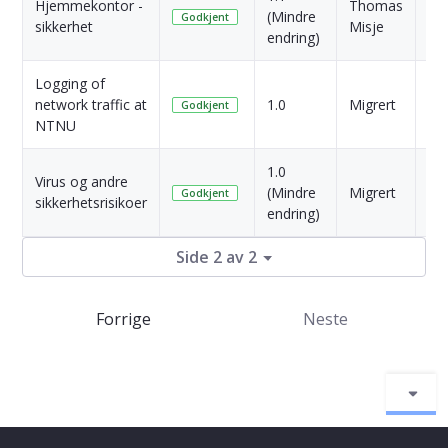
Hjemmekontor -
Thomas
4 Å
(Mindre
Godkjent
sikkerhet
Misje
si
endring)
Logging of
4 Å
network traffic at
1.0
Migrert
Godkjent
si
NTNU
1.0
Virus og andre
4 Å
(Mindre
Migrert
Godkjent
sikkerhetsrisikoer
si
endring)
Side 2 av 2
Forrige
Neste