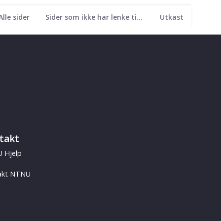
Alle sider
Sider som ikke har lenke til seg
Utkast
takt
 Hjelp
akt NTNU