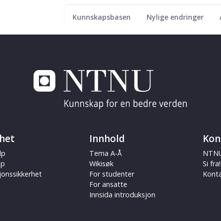
Kunnskapsbasen
Nylige endringer
het
Innhold
Kon
lp
Tema A-Å
NTNU
ap
Wikisøk
Si fra!
jonssikkerhet
For studenter
Kont
For ansatte
Innsida introduksjon