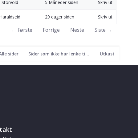
n Storvold
5 Måneder siden
Skriv ut
 Haraldseid
29 dager siden
Skriv ut
← Første
Forrige
Neste
Siste →
Alle sider
Sider som ikke har lenke til seg
Utkast
takt