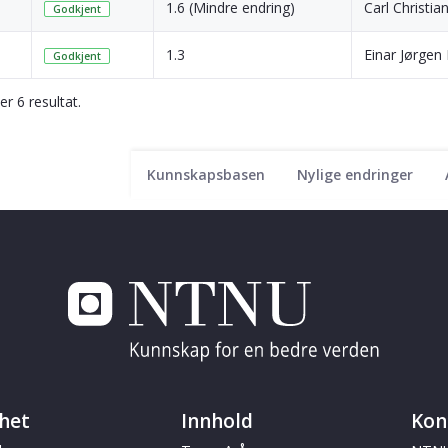
1.6 (Mindre endring)
Carl Christia
Godkjent
1.3
Einar Jørgen
Godkjent
er 6 resultat.
Kunnskapsbasen
Nylige endringer
het
Innhold
Kon