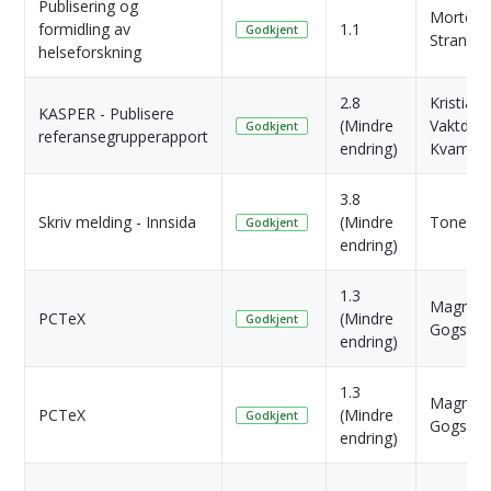
Publisering og
Morten
formidling av
1.1
Godkjent
Strande
helseforskning
2.8
Kristian
KASPER - Publisere
(Mindre
Vaktdal
Godkjent
referansegrupperapport
endring)
Kvamsø
3.8
Skriv melding - Innsida
(Mindre
Tone Kve
Godkjent
endring)
1.3
Magnus 
PCTeX
(Mindre
Godkjent
Gogstad
endring)
1.3
Magnus 
PCTeX
(Mindre
Godkjent
Gogstad
endring)