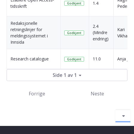
1.4
Godkjent
tidsskrift
Pederse
Redaksjonelle
2.4
retningslinjer for
Kari
(Mindre
Godkjent
meldingssystemet i
Vikham
endring)
Innsida
Research catalogue
11.0
Anja Jo
Godkjent
Side 1 av 1
Forrige
Neste