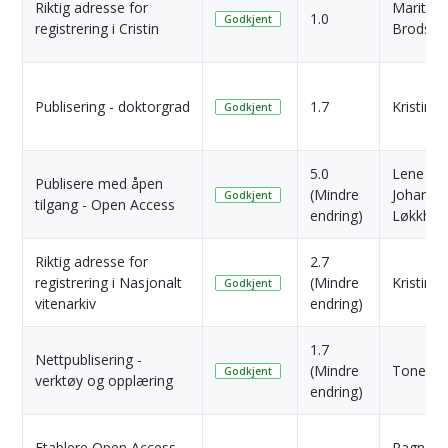
Riktig adresse for
Marit
1.0
Godkjent
registrering i Cristin
Brodsha
Publisering - doktorgrad
1.7
Kristina 
Godkjent
5.0
Lene
Publisere med åpen
(Mindre
Johanse
Godkjent
tilgang - Open Access
endring)
Løkkhau
Riktig adresse for
2.7
registrering i Nasjonalt
(Mindre
Kristina 
Godkjent
vitenarkiv
endring)
1.7
Nettpublisering -
(Mindre
Tone Kve
Godkjent
verktøy og opplæring
endring)
Etablere Open Access-
Ragnar P