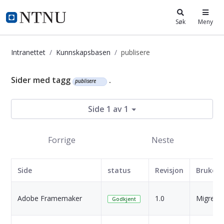
i.ntnu.no
Søk
Meny
Intranettet
Kunnskapsbasen
publisere
Kunnskapsbasen
Sider med tagg
.
publisere
Side 1 av 1
Forrige
Neste
Side
status
Revisjon
Bruker
Adobe Framemaker
1.0
Migrert
Godkjent