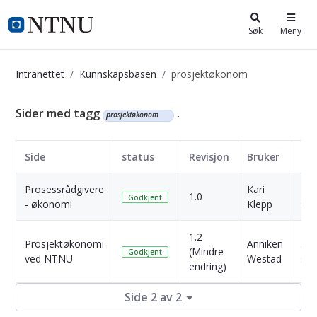
i.ntnu.no
Søk
Meny
Intranettet
Kunnskapsbasen
prosjektøkonom
Kunnskapsbasen
Sider med tagg
.
prosjektøkonom
Side
status
Revisjon
Bruker
Da
Prosessrådgivere
Kari
2 Å
1.0
Godkjent
- økonomi
Klepp
sid
1.2
Prosjektøkonomi
Anniken
3 Å
(Mindre
Godkjent
ved NTNU
Westad
sid
endring)
Side 2 av 2