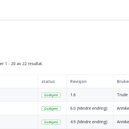
ser 1 - 20 av 22 resultat.
status
Revisjon
Bruke
1.6
Trude
Godkjent
6.0 (Mindre endring)
Annik
Godkjent
4.9 (Mindre endring)
Annik
Godkjent