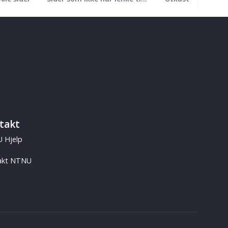
takt
 Hjelp
akt NTNU