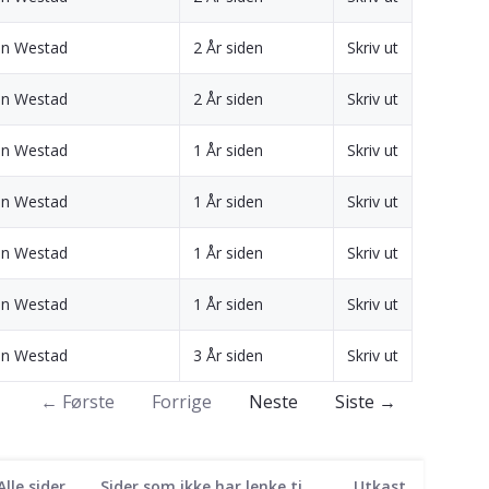
en Westad
2 År siden
Skriv ut
en Westad
2 År siden
Skriv ut
en Westad
1 År siden
Skriv ut
en Westad
1 År siden
Skriv ut
en Westad
1 År siden
Skriv ut
en Westad
1 År siden
Skriv ut
en Westad
3 År siden
Skriv ut
← Første
Forrige
Neste
Siste →
Alle sider
Sider som ikke har lenke til seg
Utkast