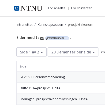
i.ntnu.no
For ansatte
|
For studenter
Intranettet
Kunnskapsbasen
prosjektøkonom
Kunnskapsbasen
Sider med tagg
.
prosjektøkonom
Vi
Side 1 av 2
20 Elementer per side
Side
BEVISST Personvernerklæring
Drifte BOA-prosjekt i Unit4
Endringer i prosjektøkonomiløsningen i Unit4