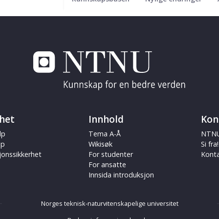
het
Innhold
Kon
lp
Tema A-Å
NTNU
ap
Wikisøk
Si fra!
jonssikkerhet
For studenter
Kont
For ansatte
Innsida introduksjon
Norges teknisk-naturvitenskapelige universitet