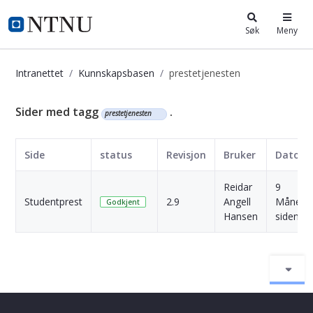
i.ntnu.no
Søk
Meny
Intranettet
Kunnskapsbasen
prestetjenesten
Kunnskapsbasen
Sider med tagg
.
prestetjenesten
Side
status
Revisjon
Bruker
Dato
Reidar
9
Studentprest
2.9
Angell
Månede
Godkjent
Hansen
siden