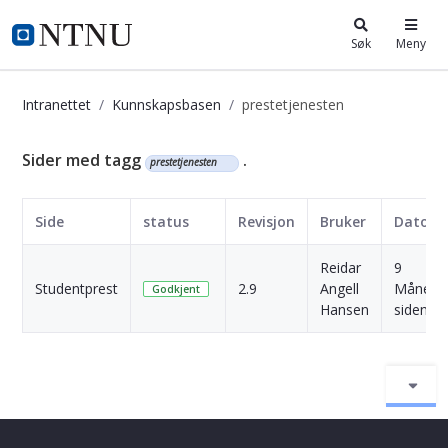
i.ntnu.no
Søk
Meny
Intranettet
Kunnskapsbasen
prestetjenesten
Kunnskapsbasen
Sider med tagg
.
prestetjenesten
Side
status
Revisjon
Bruker
Dato
Reidar
9
Studentprest
2.9
Angell
Månede
Godkjent
Hansen
siden