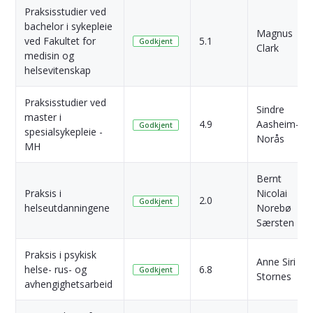
Praksisstudier ved
bachelor i sykepleie
Magnus
ved Fakultet for
5.1
Godkjent
Clark
medisin og
helsevitenskap
Praksisstudier ved
Sindre
master i
4.9
Aasheim-
Godkjent
spesialsykepleie -
Norås
MH
Bernt
Praksis i
Nicolai
2.0
Godkjent
helseutdanningene
Norebø
Særsten
Praksis i psykisk
Anne Siri
helse- rus- og
6.8
Godkjent
Stornes
avhengighetsarbeid