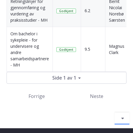
Retningslinjer for
Bernt
gjennomføring og
Nicolai
6.2
Godkjent
vurdering av
Norebø
praksisstudier - MH
Særsten
Om bachelor i
sykepleie - for
undervisere og
Magnus
9.5
Godkjent
andre
Clark
samarbeidspartnere
- MH
Side 1 av 1
Forrige
Neste