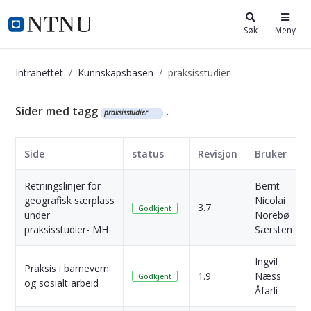
i.ntnu.no
Søk
Meny
Intranettet
Kunnskapsbasen
praksisstudier
Kunnskapsbasen
Sider med tagg
.
praksisstudier
Side
status
Revisjon
Bruker
Retningslinjer for
Bernt
geografisk særplass
Nicolai
3.7
Godkjent
under
Norebø
praksisstudier- MH
Særsten
Ingvil
Praksis i barnevern
1.9
Næss
Godkjent
og sosialt arbeid
Åfarli