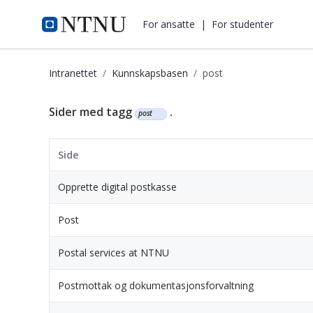
i.ntnu.no
For ansatte
|
For studenter
Intranettet
Kunnskapsbasen
post
Kunnskapsbasen
Sider med tagg
.
post
Side
Opprette digital postkasse
Post
Postal services at NTNU
Postmottak og dokumentasjonsforvaltning