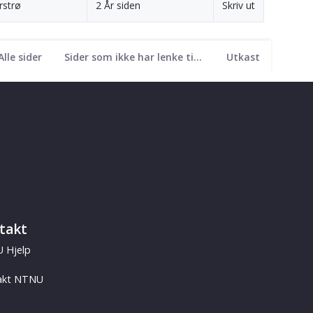
rstrø
2 År siden
Skriv ut
Alle sider
Sider som ikke har lenke til seg
Utkast
takt
 Hjelp
akt NTNU