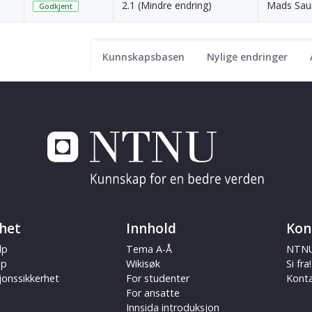
2.1 (Mindre endring)
Mads Sau
Godkjent
Kunnskapsbasen
Nylige endringer
het
Innhold
Kon
lp
Tema A-Å
NTNU
ap
Wikisøk
Si fra!
jonssikkerhet
For studenter
Kont
For ansatte
Innsida introduksjon