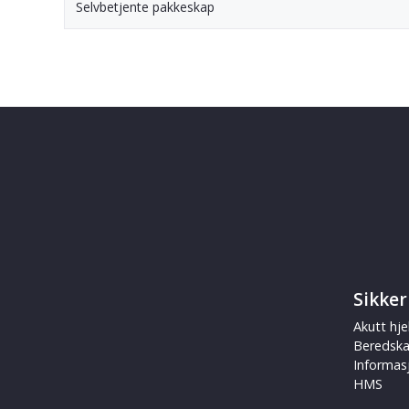
Selvbetjente pakkeskap
Sikker
Akutt hje
Beredsk
Informas
HMS