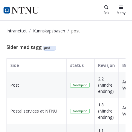
i.ntnu.no
Søk
Meny
Intranettet
Kunnskapsbasen
post
Kunnskapsbasen
Sider med tagg
.
post
Side
status
Revisjon
Bruk
2.2
Anni
Post
(Mindre
Godkjent
West
endring)
1.8
Anni
Postal services at NTNU
(Mindre
Godkjent
West
endring)
1.1