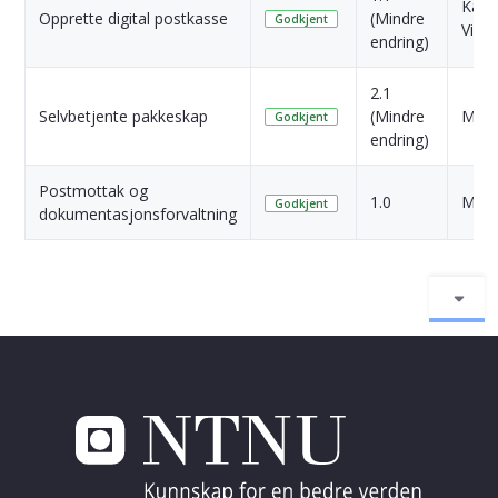
Kari
Opprette digital postkasse
(Mindre
Godkjent
Vik
endring)
2.1
Selvbetjente pakkeskap
(Mindre
Mads
Godkjent
endring)
Postmottak og
1.0
Migr
Godkjent
dokumentasjonsforvaltning