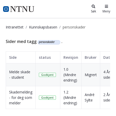
i.ntnu.no
Søk
Meny
Intranettet
Kunnskapsbasen
personskader
Kunnskapsbasen
Sider med tagg
.
personskader
Side
status
Revisjon
Bruker
Dato
1.0
Melde skade
4 År
(Mindre
Migrert
Godkjent
- student
siden
endring)
Skademelding
1.2
André
2 År
- for deg som
(Mindre
Godkjent
Sylte
siden
melder
endring)