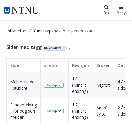
i.ntnu.no
Søk
Meny
Intranettet
Kunnskapsbasen
personskade
Kunnskapsbasen
Sider med tagg
.
personskade
Side
status
Revisjon
Bruker
Dato
1.0
Melde skade
4 År
(Mindre
Migrert
Godkjent
- student
siden
endring)
Skademelding
1.2
André
2 År
- for deg som
(Mindre
Godkjent
Sylte
siden
melder
endring)