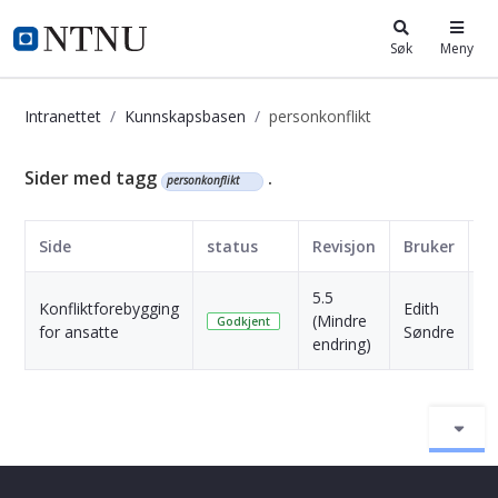
i.ntnu.no
Søk
Meny
Intranettet
Kunnskapsbasen
personkonflikt
Kunnskapsbasen
Sider med tagg
.
personkonflikt
Side
status
Revisjon
Bruker
D
5.5
1
Konfliktforebygging
Edith
(Mindre
M
Godkjent
for ansatte
Søndre
endring)
si