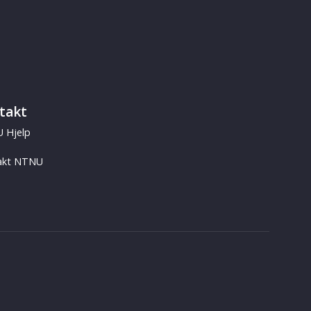
takt
 Hjelp
akt NTNU