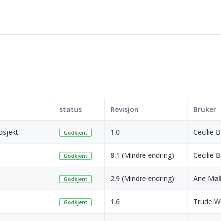
status
Revisjon
Bruker
osjekt
1.0
Cecilie 
Godkjent
8.1 (Mindre endring)
Cecilie 
Godkjent
2.9 (Mindre endring)
Ane Møll
Godkjent
1.6
Trude W
Godkjent