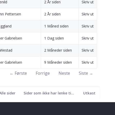
nild
2 År siden
Skriv ut
nn Pettersen
2 År siden
Skriv ut
eggland
1 Måned siden
Skriv ut
er Gabrielsen
1 Dag siden
Skriv ut
 Westad
2 Måneder siden
Skriv ut
er Gabrielsen
9 Måneder siden
Skriv ut
← Første
Forrige
Neste
Siste →
Alle sider
Sider som ikke har lenke til seg
Utkast