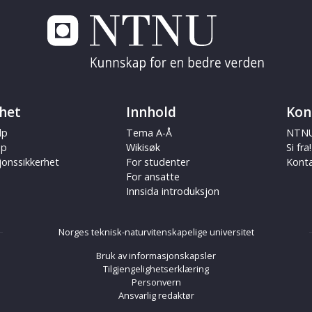
het
Innhold
Kon
lp
Tema A-Å
NTNU
ap
Wikisøk
Si fra!
jonssikkerhet
For studenter
Kont
For ansatte
Innsida introduksjon
Norges teknisk-naturvitenskapelige universitet
Bruk av informasjonskapsler
Tilgjengelighetserklæring
Personvern
Ansvarlig redaktør