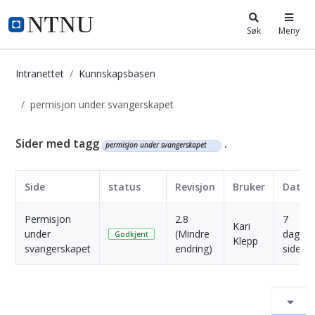
i.ntnu.no
Søk
Meny
Intranettet
Kunnskapsbasen
permisjon under svangerskapet
Kunnskapsbasen
Sider med tagg
.
permisjon under svangerskapet
Side
status
Revisjon
Bruker
Dato
Permisjon
2.8
7
Kari
under
(Mindre
dager
Godkjent
Klepp
svangerskapet
endring)
siden