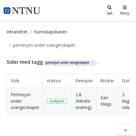
i.ntnu.no
Søk
Meny
Intranettet
Kunnskapsbasen
permisjon under svangerskapet
Kunnskapsbasen
Sider med tagg
.
permisjon under svangerskapet
Side
status
Revisjon
Bruker
Dato
Permisjon
2.8
3
Kari
under
(Mindre
dager
Godkjent
Klepp
svangerskapet
endring)
siden