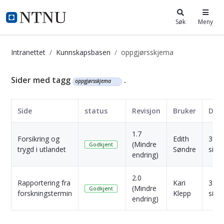
i.ntnu.no
Søk
Meny
Intranettet
Kunnskapsbasen
oppgjørsskjema
Kunnskapsbasen
Sider med tagg
.
oppgjørsskjema
Side
status
Revisjon
Bruker
Dat
1.7
Forsikring og
Edith
3 År
(Mindre
Godkjent
trygd i utlandet
Søndre
side
endring)
2.0
Rapportering fra
Kari
3 År
(Mindre
Godkjent
forskningstermin
Klepp
side
endring)