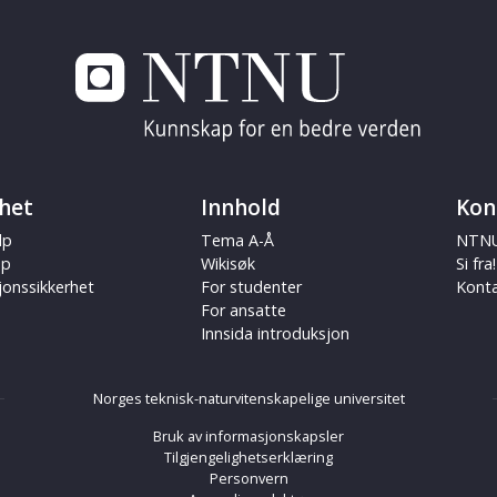
het
Innhold
Kon
lp
Tema A-Å
NTNU
ap
Wikisøk
Si fra!
jonssikkerhet
For studenter
Kont
For ansatte
Innsida introduksjon
Norges teknisk-naturvitenskapelige universitet
Bruk av informasjonskapsler
Tilgjengelighetserklæring
Personvern