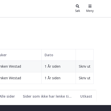
Søk
Meny
uker
Dato
niken Westad
1 År siden
Skriv ut
niken Westad
1 År siden
Skriv ut
Alle sider
Sider som ikke har lenke til seg
Utkast