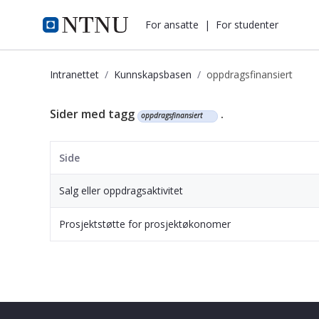
i.ntnu.no
For ansatte
|
For studenter
Intranettet
Kunnskapsbasen
oppdragsfinansiert
Kunnskapsbasen
Sider med tagg
.
oppdragsfinansiert
Side
Salg eller oppdragsaktivitet
Prosjektstøtte for prosjektøkonomer