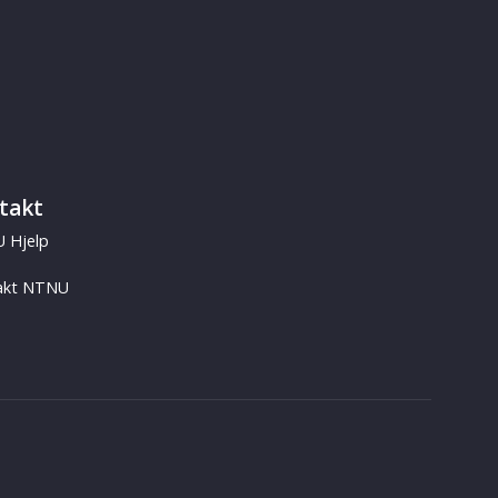
takt
 Hjelp
akt NTNU