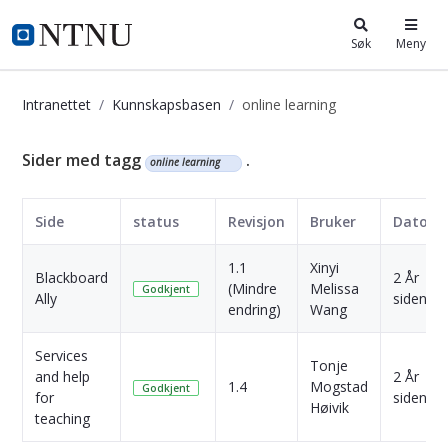
i.ntnu.no
Søk
Meny
Intranettet
Kunnskapsbasen
online learning
Kunnskapsbasen
Sider med tagg
.
online learning
Side
status
Revisjon
Bruker
Dato
1.1
Xinyi
Blackboard
2 År
(Mindre
Melissa
Godkjent
Ally
siden
endring)
Wang
Services
Tonje
and help
2 År
1.4
Mogstad
Godkjent
for
siden
Høivik
teaching