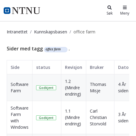
i.ntnu.no
Søk
Meny
Intranettet
Kunnskapsbasen
office farm
Kunnskapsbasen
Sider med tagg
.
office farm
Side
status
Revisjon
Bruker
Dato
1.2
Software
Thomas
4 År
(Mindre
Godkjent
Farm
Misje
siden
endring)
Software
1.1
Carl
Farm
3 År
(Mindre
Christian
Godkjent
with
siden
endring)
Storvold
Windows