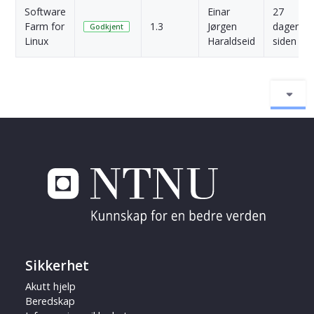
Software
Einar
27
Farm for
1.3
Jørgen
dager
Godkjent
Linux
Haraldseid
siden
Sikkerhet
Akutt hjelp
Beredskap