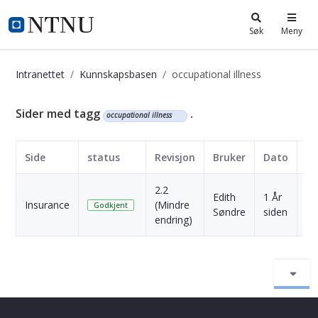
i.ntnu.no
Søk
Meny
Intranettet
Kunnskapsbasen
occupational illness
Kunnskapsbasen
Sider med tagg
.
occupational illness
Side
status
Revisjon
Bruker
Dato
2.2
Edith
1 År
Insurance
(Mindre
Sk
Godkjent
Søndre
siden
endring)