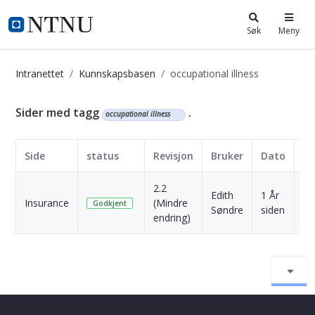
i.ntnu.no
Søk
Meny
Intranettet
Kunnskapsbasen
occupational illness
Kunnskapsbasen
Sider med tagg
.
occupational illness
Side
status
Revisjon
Bruker
Dato
2.2
Edith
1 År
Insurance
(Mindre
Sk
Godkjent
Søndre
siden
endring)