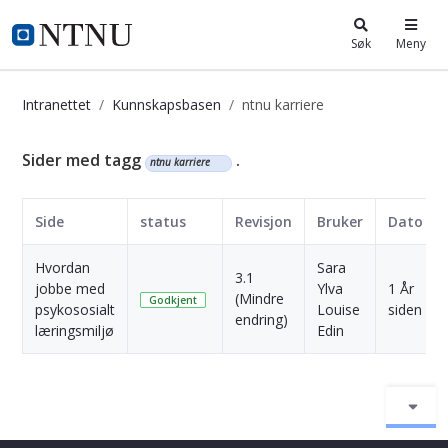
i.ntnu.no
Søk
Meny
Intranettet
Kunnskapsbasen
ntnu karriere
Kunnskapsbasen
Sider med tagg
.
ntnu karriere
Side
status
Revisjon
Bruker
Dato
Hvordan
Sara
3.1
jobbe med
Ylva
1 År
(Mindre
Godkjent
psykososialt
Louise
siden
endring)
læringsmiljø
Edin