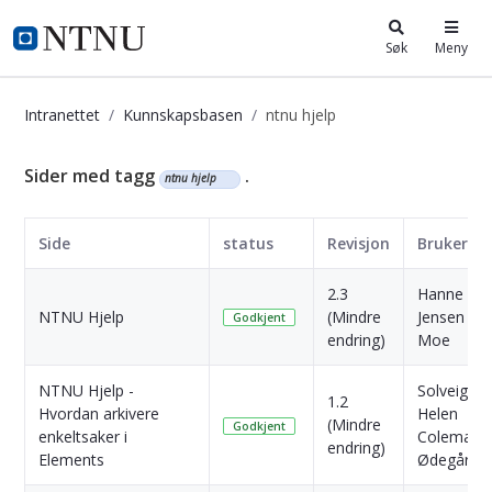
i.ntnu.no
Søk
Meny
Intranettet
Kunnskapsbasen
ntnu hjelp
Kunnskapsbasen
Sider med tagg
.
ntnu hjelp
Side
status
Revisjon
Bruker
2.3
Hanne
NTNU Hjelp
(Mindre
Jensen
Godkjent
endring)
Moe
NTNU Hjelp -
Solveig
1.2
Hvordan arkivere
Helen
(Mindre
Godkjent
enkeltsaker i
Coleman
endring)
Elements
Ødegård