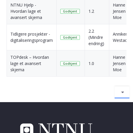
NTNU Hjelp -
Hanne
Hvordan lage et
1.2
Jensen
Godkjent
avansert skjema
Moe
2.2
Tidligere prosjekter -
Anniken
(Mindre
Godkjent
digitaliseringsprogram
Westad
endring)
TOPdesk – Hvordan
Hanne
lage et avansert
1.0
Jensen
Godkjent
skjema
Moe