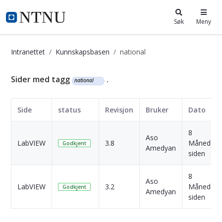
i.ntnu.no
Søk
Meny
Intranettet
Kunnskapsbasen
national
Kunnskapsbasen
Sider med tagg
.
national
Side
status
Revisjon
Bruker
Dato
8
Aso
LabVIEW
3.8
Måneder
Godkjent
Amedyan
siden
8
Aso
LabVIEW
3.2
Måneder
Godkjent
Amedyan
siden