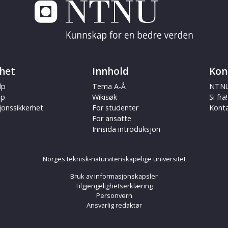
het
Innhold
Kon
lp
Tema A-Å
NTNU
ap
Wikisøk
Si fra!
jonssikkerhet
For studenter
Kont
For ansatte
Innsida introduksjon
Norges teknisk-naturvitenskapelige universitet
Bruk av informasjonskapsler
Tilgjengelighetserklæring
Personvern
Ansvarlig redaktør