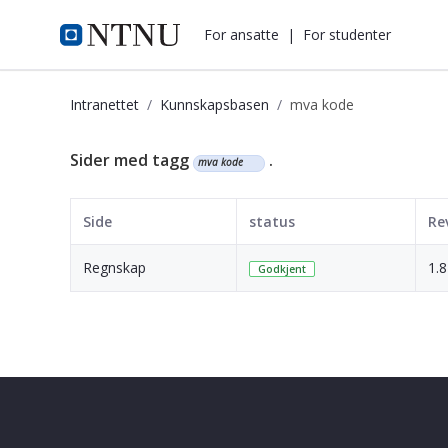
i.ntnu.no
For ansatte
|
For studenter
Intranettet
Kunnskapsbasen
mva kode
Kunnskapsbasen
Sider med tagg
.
mva kode
Side
status
Re
Regnskap
1.8
Godkjent