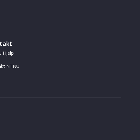
takt
 Hjelp
akt NTNU