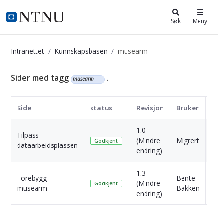
i.ntnu.no
Søk
Meny
Intranettet
Kunnskapsbasen
musearm
Kunnskapsbasen
Sider med tagg
.
musearm
Side
status
Revisjon
Bruker
D
1.0
Tilpass
4 
(Mindre
Migrert
Godkjent
dataarbeidsplassen
s
endring)
1.3
Forebygg
Bente
1 
(Mindre
Godkjent
musearm
Bakken
s
endring)