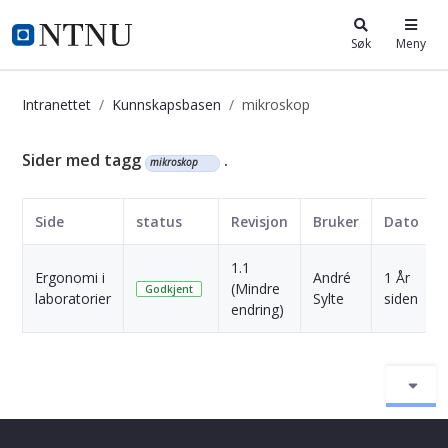
i.ntnu.no
Søk
Meny
Intranettet
Kunnskapsbasen
mikroskop
Kunnskapsbasen
Sider med tagg
.
mikroskop
Side
status
Revisjon
Bruker
Dato
1.1
Ergonomi i
André
1 År
(Mindre
Godkjent
laboratorier
Sylte
siden
endring)