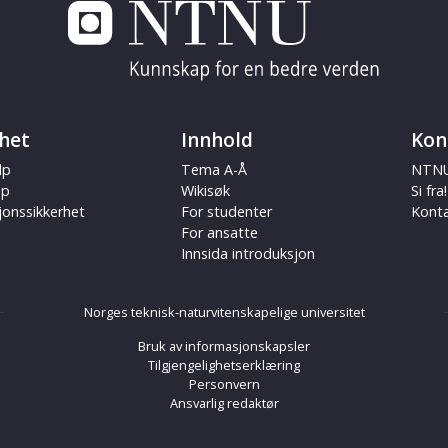
het
Innhold
Kon
lp
Tema A-Å
NTNU
ap
Wikisøk
Si fra!
jonssikkerhet
For studenter
Kont
For ansatte
Innsida introduksjon
Norges teknisk-naturvitenskapelige universitet
Bruk av informasjonskapsler
Tilgjengelighetserklæring
Personvern
Ansvarlig redaktør