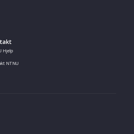
takt
 Hjelp
akt NTNU