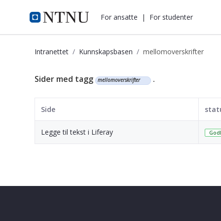
i.ntnu.no
For ansatte
|
For studenter
Intranettet
Kunnskapsbasen
mellomoverskrifter
Kunnskapsbasen
Sider med tagg
.
mellomoverskrifter
Side
stat
Legge til tekst i Liferay
Godk