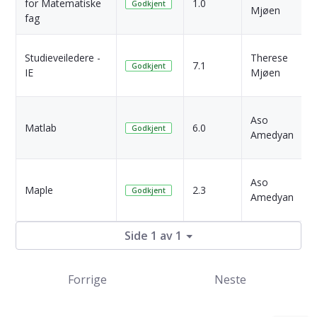
for Matematiske
1.0
Godkjent
Mjøen
fag
s
7
Studieveiledere -
Therese
7.1
Godkjent
IE
Mjøen
s
7
Aso
Matlab
6.0
Godkjent
Amedyan
s
7
Aso
Maple
2.3
Godkjent
Amedyan
s
Side 1 av 1
Forrige
Neste