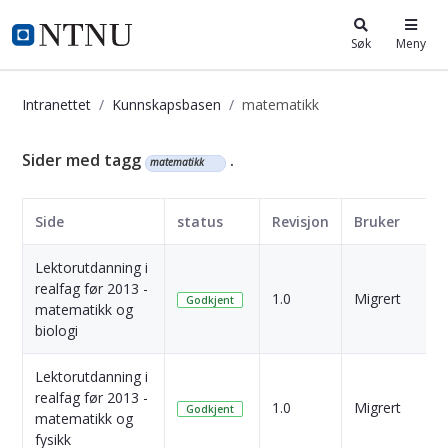
i.ntnu.no
Søk
Meny
Intranettet
Kunnskapsbasen
matematikk
Kunnskapsbasen
Sider med tagg
.
matematikk
Side
status
Revisjon
Bruker
Lektorutdanning i
realfag før 2013 -
4
1.0
Migrert
Godkjent
matematikk og
s
biologi
Lektorutdanning i
realfag før 2013 -
4
1.0
Migrert
Godkjent
matematikk og
s
fysikk