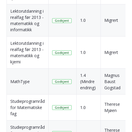
Lektorutdanning i
realfag før 2013 -
4
1.0
Migrert
Godkjent
matematikk og
s
informatikk
Lektorutdanning i
realfag før 2013 -
4
1.0
Migrert
Godkjent
matematikk og
s
kjemi
1.4
Magnus
1
MathType
(Mindre
Baust
Godkjent
s
endring)
Gogstad
Studieprogramråd
7
Therese
for Matematiske
1.0
Godkjent
Mjøen
fag
s
Studieprogramråd
7
Therese