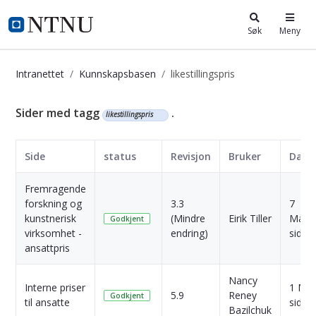
i.ntnu.no
Søk
Meny
Intranettet
Kunnskapsbasen
likestillingspris
Kunnskapsbasen
Sider med tagg
.
likestillingspris
Side
status
Revisjon
Bruker
Dato
Fremragende
forskning og
3.3
7
kunstnerisk
(Mindre
Eirik Tiller
Måne
Godkjent
virksomhet -
endring)
siden
ansattpris
Nancy
Interne priser
1 Må
5.9
Reney
Godkjent
til ansatte
siden
Bazilchuk