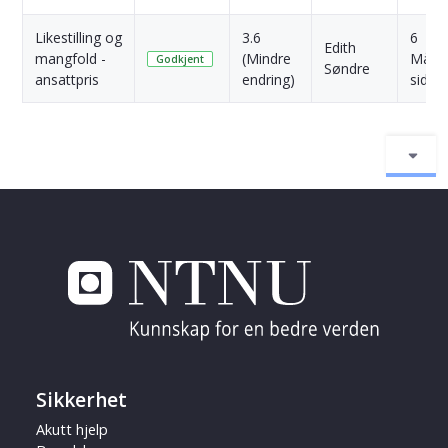
Likestilling og
3.6
6
Edith
mangfold -
(Mindre
Måne
Godkjent
Søndre
ansattpris
endring)
siden
Sikkerhet
Akutt hjelp