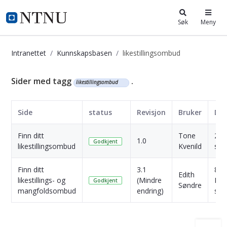
i.ntnu.no
Søk
Meny
Intranettet
Kunnskapsbasen
likestillingsombud
Kunnskapsbasen
Sider med tagg
.
likestillingsombud
Side
status
Revisjon
Bruker
Da
Finn ditt
Tone
2 Å
1.0
Godkjent
likestillingsombud
Kvenild
sid
Finn ditt
3.1
8
Edith
likestillings- og
(Mindre
Mån
Godkjent
Søndre
mangfoldsombud
endring)
sid