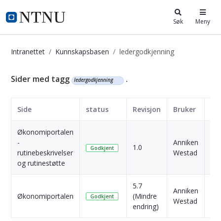
i.ntnu.no
Søk
Meny
Intranettet
Kunnskapsbasen
ledergodkjenning
Kunnskapsbasen
Sider med tagg
.
ledergodkjenning
Side
status
Revisjon
Bruker
Da
Økonomiportalen
-
Anniken
3 Å
1.0
Godkjent
rutinebeskrivelser
Westad
sid
og rutinestøtte
5.7
4
Anniken
Økonomiportalen
(Mindre
Må
Godkjent
Westad
endring)
sid