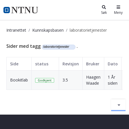
i.ntnu.no
Søk
Meny
Intranettet
Kunnskapsbasen
laboratorietjenester
Kunnskapsbasen
Sider med tagg
.
laboratorietjenester
Side
status
Revisjon
Bruker
Dato
Haagen
1 År
Bookitlab
3.5
Sk
Godkjent
Waade
siden