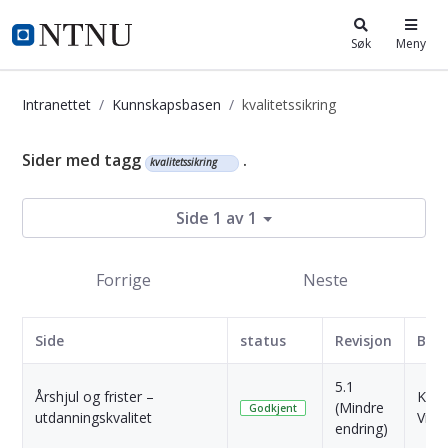
i.ntnu.no
Søk
Meny
Intranettet
Kunnskapsbasen
kvalitetssikring
Kunnskapsbasen
Sider med tagg
.
kvalitetssikring
Side 1 av 1
Forrige
Neste
Side
status
Revisjon
Bruk
5.1
Årshjul og frister –
Kari
(Mindre
Godkjent
utdanningskvalitet
Vik
endring)