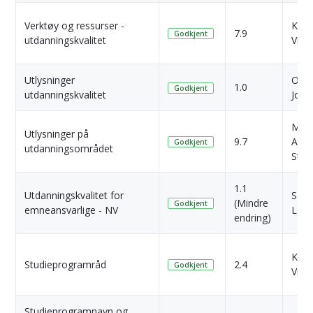
Verktøy og ressurser -
Kari
7.9
Godkjent
utdanningskvalitet
Vik
Utlysninger
Ole 
1.0
Godkjent
utdanningskvalitet
John
Mar
Utlysninger på
9.7
Abel
Godkjent
utdanningsområdet
Str
1.1
Utdanningskvalitet for
Sara
(Mindre
Godkjent
emneansvarlige - NV
Loui
endring)
Kari
Studieprogramråd
2.4
Godkjent
Vik
Studieprogramnavn og