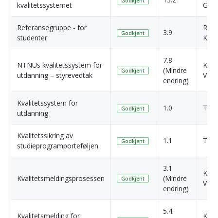
Godkjent
kvalitetssystemet
Grøn
Referansegruppe - for
Ragn
3.9
Godkjent
studenter
Kalk
7.8
NTNUs kvalitetssystem for
Kari
(Mindre
Godkjent
utdanning – styrevedtak
Vik
endring)
Kvalitetssystem for
1.0
Tone
Godkjent
utdanning
Kvalitetssikring av
1.1
Tone
Godkjent
studieprogramporteføljen
3.1
Kari
Kvalitetsmeldingsprosessen
(Mindre
Godkjent
Vik
endring)
5.4
Kvalitetsmelding for
Kari