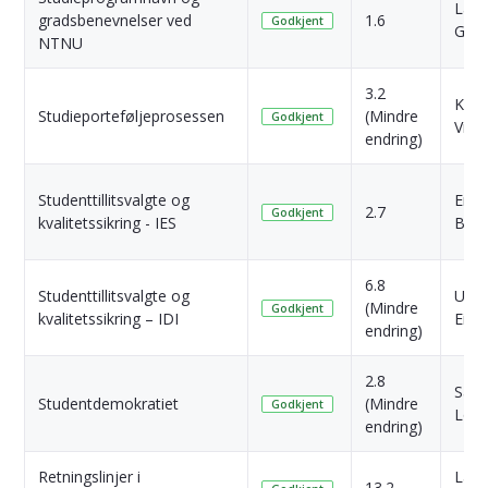
Lars
gradsbenevnelser ved
1.6
Godkjent
Grøn
NTNU
3.2
Kari
Studieporteføljeprosessen
(Mindre
Godkjent
Vik
endring)
Studenttillitsvalgte og
Erik
2.7
Godkjent
kvalitetssikring - IES
Berg
6.8
Studenttillitsvalgte og
Unni
(Mindre
Godkjent
kvalitetssikring – IDI
Eide
endring)
2.8
Sara
Studentdemokratiet
(Mindre
Godkjent
Loui
endring)
Retningslinjer i
Lars
13.2