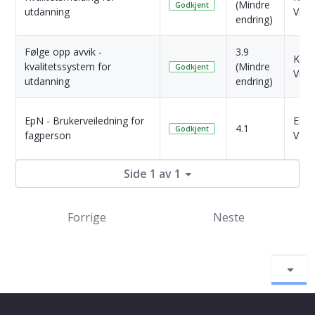
(Mindre
Godkjent
utdanning
Vik
endring)
Følge opp avvik -
3.9
Kari
kvalitetssystem for
(Mindre
Godkjent
Vik
utdanning
endring)
EpN - Brukerveiledning for
Elis
4.1
Godkjent
fagperson
Vold
Side 1 av 1
Forrige
Neste