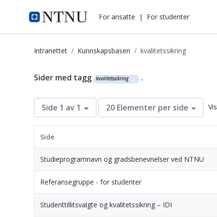
i.ntnu.no
For ansatte
|
For studenter
Intranettet
Kunnskapsbasen
kvalitetssikring
Kunnskapsbasen
Sider med tagg
.
kvalitetssikring
Vi
Side 1 av 1
20 Elementer per side
Side
Studieprogramnavn og gradsbenevnelser ved NTNU
Referansegruppe - for studenter
Studenttillitsvalgte og kvalitetssikring – IDI