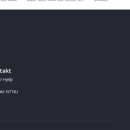
takt
 Hjelp
akt NTNU