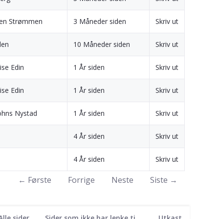
sen Strømmen
3 Måneder siden
Skriv ut
den
10 Måneder siden
Skriv ut
ise Edin
1 År siden
Skriv ut
ise Edin
1 År siden
Skriv ut
ohns Nystad
1 År siden
Skriv ut
4 År siden
Skriv ut
4 År siden
Skriv ut
← Første
Forrige
Neste
Siste →
Alle sider
Sider som ikke har lenke til seg
Utkast