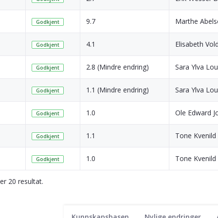
9.7
Marthe Abel
Godkjent
4.1
Elisabeth Vol
Godkjent
2.8 (Mindre endring)
Sara Ylva Lou
Godkjent
1.1 (Mindre endring)
Sara Ylva Lou
Godkjent
1.0
Ole Edward J
Godkjent
1.1
Tone Kvenild
Godkjent
1.0
Tone Kvenild
Godkjent
ser 20 resultat.
Kunnskapsbasen
Nylige endringer