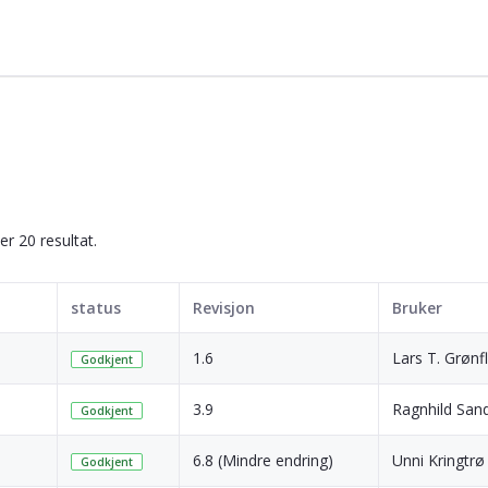
ser 20 resultat.
status
Revisjon
Bruker
1.6
Lars T. Grønf
Godkjent
3.9
Ragnhild Sand
Godkjent
6.8 (Mindre endring)
Unni Kringtrø
Godkjent