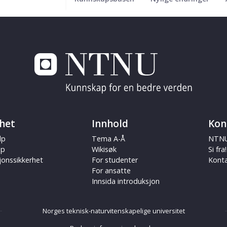
het
Innhold
Kon
lp
Tema A-Å
NTNU
ap
Wikisøk
Si fra!
jonssikkerhet
For studenter
Kont
For ansatte
Innsida introduksjon
Norges teknisk-naturvitenskapelige universitet